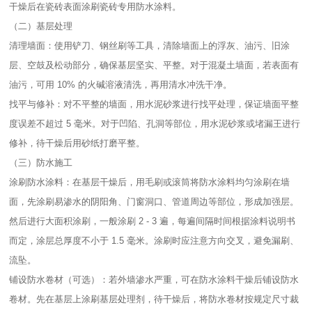
干燥后在瓷砖表面涂刷瓷砖专用防水涂料。​
（二）基层处理​
清理墙面：使用铲刀、钢丝刷等工具，清除墙面上的浮灰、油污、旧涂
层、空鼓及松动部分，确保基层坚实、平整。对于混凝土墙面，若表面有
油污，可用 10% 的火碱溶液清洗，再用清水冲洗干净。​
找平与修补：对不平整的墙面，用水泥砂浆进行找平处理，保证墙面平整
度误差不超过 5 毫米。对于凹陷、孔洞等部位，用水泥砂浆或堵漏王进行
修补，待干燥后用砂纸打磨平整。​
（三）防水施工​
涂刷防水涂料：在基层干燥后，用毛刷或滚筒将防水涂料均匀涂刷在墙
面，先涂刷易渗水的阴阳角、门窗洞口、管道周边等部位，形成加强层。
然后进行大面积涂刷，一般涂刷 2 - 3 遍，每遍间隔时间根据涂料说明书
而定，涂层总厚度不小于 1.5 毫米。涂刷时应注意方向交叉，避免漏刷、
流坠。​
铺设防水卷材（可选）：若外墙渗水严重，可在防水涂料干燥后铺设防水
卷材。先在基层上涂刷基层处理剂，待干燥后，将防水卷材按规定尺寸裁