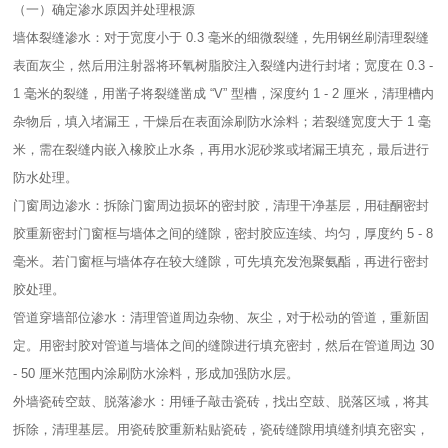
（一）确定渗水原因并处理根源​
墙体裂缝渗水：对于宽度小于 0.3 毫米的细微裂缝，先用钢丝刷清理裂缝
表面灰尘，然后用注射器将环氧树脂胶注入裂缝内进行封堵；宽度在 0.3 -
1 毫米的裂缝，用凿子将裂缝凿成 “V” 型槽，深度约 1 - 2 厘米，清理槽内
杂物后，填入堵漏王，干燥后在表面涂刷防水涂料；若裂缝宽度大于 1 毫
米，需在裂缝内嵌入橡胶止水条，再用水泥砂浆或堵漏王填充，最后进行
防水处理。​
门窗周边渗水：拆除门窗周边损坏的密封胶，清理干净基层，用硅酮密封
胶重新密封门窗框与墙体之间的缝隙，密封胶应连续、均匀，厚度约 5 - 8
毫米。若门窗框与墙体存在较大缝隙，可先填充发泡聚氨酯，再进行密封
胶处理。​
管道穿墙部位渗水：清理管道周边杂物、灰尘，对于松动的管道，重新固
定。用密封胶对管道与墙体之间的缝隙进行填充密封，然后在管道周边 30
- 50 厘米范围内涂刷防水涂料，形成加强防水层。​
外墙瓷砖空鼓、脱落渗水：用锤子敲击瓷砖，找出空鼓、脱落区域，将其
拆除，清理基层。用瓷砖胶重新粘贴瓷砖，瓷砖缝隙用填缝剂填充密实，