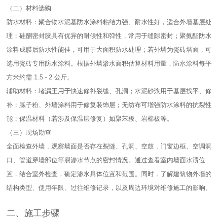
（二）材料选购​
防水材料：聚合物水泥基防水涂料粘结力强、耐水性好，适合外墙基层处
理；硅酮密封胶具有优异的耐候性和弹性，常用于缝隙密封；聚氨酯防水
涂料成膜后防水性能佳，可用于大面积防水处理；若外墙为瓷砖墙面，可
选用瓷砖专用防水涂料。根据外墙渗水面积估算材料用量，防水涂料每平
方米约需 1.5 - 2 公斤。​
辅助材料：堵漏王用于快速修补裂缝、孔洞；水泥砂浆用于基层找平、修
补；腻子粉、外墙涂料用于修复装饰层；无纺布可增强防水涂料的抗裂性
能；保温材料（若涉及保温层修复）如聚苯板、岩棉板等。​
（三）现场勘查​
全面检查外墙，观察墙面是否存在裂缝、孔洞、空鼓，门窗边框、空调洞
口、管道穿墙部位等易渗水节点的密封情况。通过查看室内墙面水渍位
置，结合室外检查，确定渗水具体位置和范围。同时，了解建筑物外墙的
结构类型、使用年限、过往维修记录，以及周边环境对维修施工的影响。​
二、施工步骤​