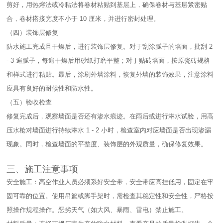
剪好，用热熔法或冷粘法将卷材粘贴到基层上，确保卷材与基层紧密贴
合，卷材搭接宽度不小于 10 厘米，并进行密封处理。​
（四）装饰层修复​
防水施工完成且干燥后，进行装饰层修复。对于刮涂腻子的墙面，批刮 2
- 3 遍腻子，每遍干燥后用砂纸打磨平整；对于贴砖墙面，按原瓷砖规格
和样式进行粘贴。最后，涂刷外墙涂料，恢复外墙的装饰效果，注意涂料
应具有良好的耐候性和防水性。​
（五）验收检查​
修复完成后，观察墙面是否还有渗水痕迹。在雨后或进行淋水试验，用高
压水枪对墙面进行持续淋水 1 - 2 小时，检查室内对应墙面是否出现渗漏
现象。同时，检查墙面的平整度、装饰层的外观质量，确保修复效果。​
三、施工注意事项​
安全施工：高空作业人员必须系好安全带，安全带应高挂低用，固定在牢
固可靠的位置。使用吊篮或脚手架时，需检查其稳定性和安全性，严格按
照操作规程操作。恶劣天气（如大风、暴雨、雷电）禁止施工。​