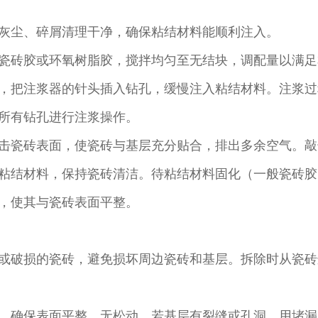
灰尘、碎屑清理干净，确保粘结材料能顺利注入。​
瓷砖胶或环氧树脂胶，搅拌均匀至无结块，调配量以满足
，把注浆器的针头插入钻孔，缓慢注入粘结材料。注浆过
所有钻孔进行注浆操作。​
击瓷砖表面，使瓷砖与基层充分贴合，排出多余空气。敲
结材料，保持瓷砖清洁。待粘结材料固化（一般瓷砖胶固化时
，使其与瓷砖表面平整。​
或破损的瓷砖，避免损坏周边瓷砖和基层。拆除时从瓷砖
，确保表面平整、无松动。若基层有裂缝或孔洞，用堵漏