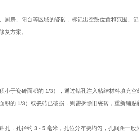
、厨房、阳台等区域的瓷砖，标记出空鼓位置和范围。记
修复方案。​
小于瓷砖面积的 1/3），通过钻孔注入粘结材料填充空鼓
积的 1/3）或瓷砖已破损，则需拆除旧瓷砖，重新铺贴新
孔径约 3 - 5 毫米，孔位分布要均匀，孔间距一般为 