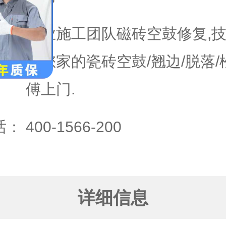
专业施工团队磁砖空鼓修复,技
决您家的瓷砖空鼓/翘边/脱落
傅上门.
话：
400-1566-200
详细信息