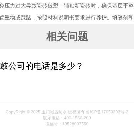
免压力过大导致瓷砖破裂；铺贴新瓷砖时，确保基层平整
置重物或踩踏，按照材料说明书要求进行养护。填缝剂和
相关问题
空鼓公司的电话是多少？
CopyRight © 2025 玉门域盾防水 版权所有
鲁ICP备17050293号-2
联系电话：400-1566-200
微信号：19528007550