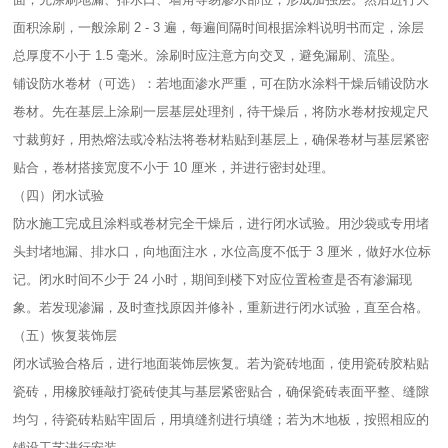
面积涂刷，一般涂刷 2 - 3 遍，每遍间隔时间根据涂料说明书而定，涂层
总厚度不小于 1.5 毫米。涂刷时应注意方向交叉，避免漏刷、流坠。​
铺设防水卷材（可选）：若地面渗水严重，可在防水涂料干燥后铺设防水
卷材。先在基层上涂刷一层基层处理剂，待干燥后，将防水卷材按规定尺
寸裁剪好，用热熔法或冷粘法将卷材粘贴到基层上，确保卷材与基层紧密
贴合，卷材搭接宽度不小于 10 厘米，并进行密封处理。​
（四）闭水试验​
防水施工完成且涂料或卷材完全干燥后，进行闭水试验。用沙袋或专用堵
头封堵地漏、排水口，向地面注水，水位高度不低于 3 厘米，做好水位标
记。闭水时间不少于 24 小时，期间到楼下对应位置检查是否有渗漏现
象。若发现渗漏，及时查找原因并修补，重新进行闭水试验，直至合格。​
（五）恢复装饰层​
闭水试验合格后，进行地面装饰层恢复。若为瓷砖地面，使用瓷砖胶粘贴
瓷砖，用橡胶锤敲打瓷砖使其与基层紧密贴合，确保瓷砖表面平整、缝隙
均匀，待瓷砖粘贴牢固后，用填缝剂进行填缝；若为木地板，按照相应的
铺设工艺进行安装。​