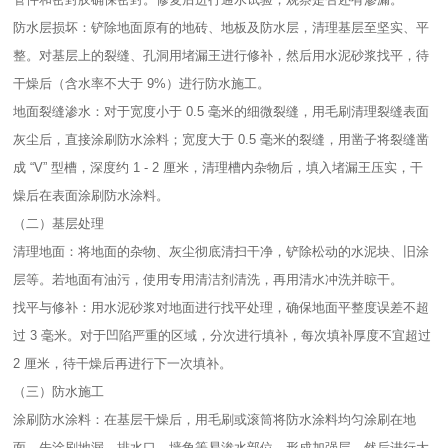
防水层损坏：铲除地面原有的地砖、地板及防水层，清理基层至坚实、平
整。对基层上的裂缝、孔洞用堵漏王进行修补，然后用水泥砂浆找平，待
干燥后（含水率不大于 9%）进行防水施工。​
地面裂缝渗水：对于宽度小于 0.5 毫米的细微裂缝，用毛刷清理裂缝表面
灰尘后，直接涂刷防水涂料；宽度大于 0.5 毫米的裂缝，用凿子将裂缝凿
成 “V” 型槽，深度约 1 - 2 厘米，清理槽内杂物后，填入堵漏王压实，干
燥后在表面涂刷防水涂料。​
（二）基层处理​
清理地面：将地面的杂物、灰尘彻底清扫干净，铲除松动的水泥块、旧涂
层等。若地面有油污，使用专用清洁剂清洗，再用清水冲洗并晾干。​
找平与修补：用水泥砂浆对地面进行找平处理，确保地面平整度误差不超
过 3 毫米。对于凹陷严重的区域，分次进行填补，每次填补厚度不宜超过
2 厘米，待干燥后再进行下一次填补。​
（三）防水施工​
涂刷防水涂料：在基层干燥后，用毛刷或滚筒将防水涂料均匀涂刷在地
面，先涂刷地漏、排水口、墙角等易渗水部位，形成加强层。然后进行大